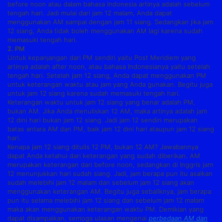
before noon atau dalam bahasa Indonesia artinya adalah sebelum
tengah hari. Jadi mulai dari jam 12 malam, Anda dapat
menggunakan AM sampai dengan jam 11 siang. Sedangkan jika jam
12 siang, Anda tidak boleh menggunakan AM lagi karena sudah
memasuki tengah hari.
2. PM
Untuk kepanjangan dari PM sendiri yaitu Post Meridiem yang
artinya adalah after noon, atau bahasa Indonesianya yaitu setelah
tengah hari. Setelah jam 12 siang, Anda dapat menggunakan PM
untuk keterangan waktu atau jam yang Anda gunakan. Begitu juga
untuk jam 12 siang karena sudah memasuki tengah hari.
Keterangan waktu untuk jam 12 siang yang benar adalah PM,
bukan AM. Jika Anda menuliskan 12 AM, maka artinya adalah jam
12 dini hari bukan jam 12 siang. Jadi jam 12 sendiri merupakan
batas antara AM dan PM, baik jam 12 dini hari ataupun jam 12 siang
hari.
Kenapa jam 12 siang ditulis 12 PM, bukan 12 AM? Jawabannya
dapat Anda ketahui dari keterangan yang sudah diberikan. AM
merupakan keterangan dari before noon, sedangkan di Inggris jam
12 menunjukkan hari sudah siang. Jadi, jam berapa pun itu asalkan
sudah melebihi jam 12 malam dan sebelum jam 12 siang akan
menggunakan keterangan AM. Begitu juga sebaliknya, jam berapa
pun itu selama melebihi jam 12 siang dan sebelum jam 12 malam
maka akan menggunakan keterangan waktu PM. Demikian yang
dapat disampaikan, semoga ulasan mengenai
perbedaan AM dan