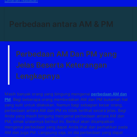
Layanan Nasabah
Perbedaan antara AM & PM
Perbedaan AM Dan PM yang
Jelas Beserta Keterangan
Lengkapnya
Masih banyak orang yang bingung mengenai
perbedaan AM dan
PM
. Bagi beberapa orang membedakan AM dan PM bukanlah hal
yang sulit untuk dilakukan. Namun bagi sebagian besar orang,
perbedaan antara AM dan PM ini tidak terlihat secara jelas. Bagi
Anda yang masih bingung mengenai perbedaan antara AM dan
PM, simak uraiannya berikut ini. Berikut akan disampaikan
mengenai perbedaan yang dapat Anda lihat dan perhatikan pada
AM dan juga PM. Langsung saja, ini dia perbedaan yang dapat