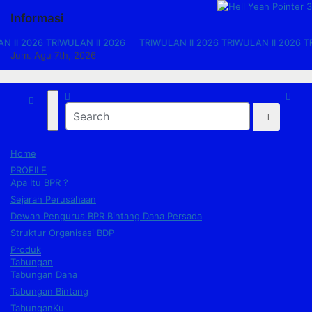
Informasi
Skip
to
6
TRIWULAN II 2026
TRIWULAN II 2026
TRIWULAN II 2026
TRIWULAN 
content
Jum. Agu 7th, 2026
Home
PROFILE
Apa Itu BPR ?
Sejarah Perusahaan
Dewan Pengurus BPR Bintang Dana Persada
Struktur Organisasi BDP
Produk
Tabungan
Tabungan Dana
Tabungan Bintang
TabunganKu