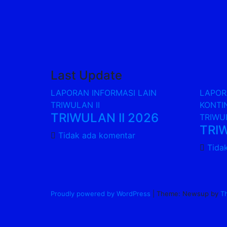
Last Update
LAPORAN INFORMASI LAIN
LAPOR
TRIWULAN II
KONTIN
TRIWULAN II 2026
TRIWUL
TRIW
Tidak ada komentar
Tida
Proudly powered by WordPress
|
Theme: Newsup by
T