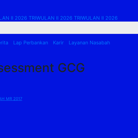
AN II 2026
TRIWULAN II 2026
TRIWULAN II 2026
rita
Lap Perbankan
Karir
Layanan Nasabah
sessment GCG
AH MR 2017